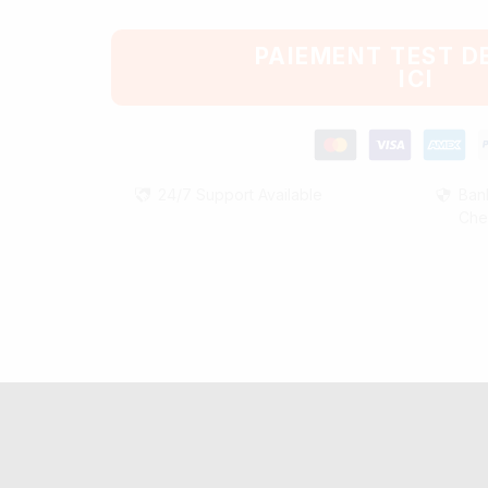
PAIEMENT TEST D
ICI
24/7 Support Available
Ban
Che