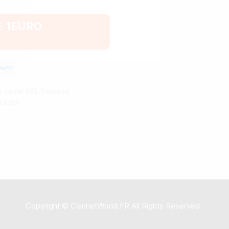
E 1EURO
k Level SSL Secured
ckout
Copyright © ClarinetWorld.FR All Rights Reserved.