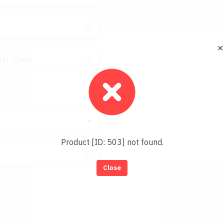
✕
Product [ID: 503] not found.
Close