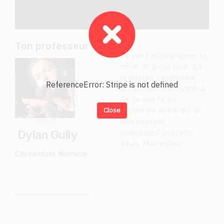
Ton professeur
Je vais t'accompagner, te
servir de guide pour que
tu puisses rapidement
ReferenceError: Stripe is not defined
progresser, une synthèse
de ce que j’ai pu
Close
apprendre au travers de
mes voyages,
Dylan Gully
collectages, concerts,
cours, Masterclass!
Clarinettiste Nomade