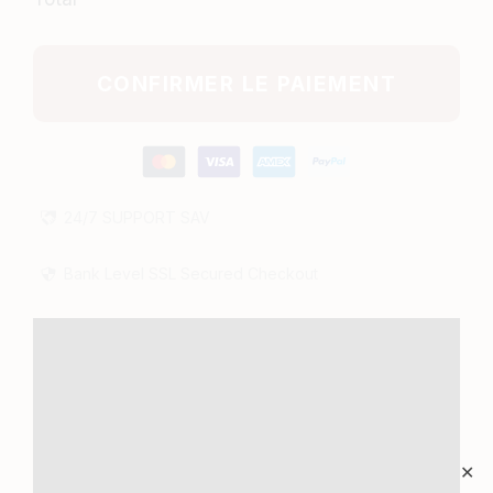
CONFIRMER LE PAIEMENT
24/7
SUPPORT
SAV
Bank Level SSL Secured Checkout
✕