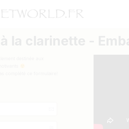
 la clarinette - Em
alement destinée aux
motivants
as complété ce formulaire!