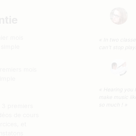
ntie
ier mois
« In two classe
 simple
can't stop play
premiers mois
imple
« Hearing you h
make music like
so much ! »
s 3 premiers
idéos de cours
rcices, et
nstatons