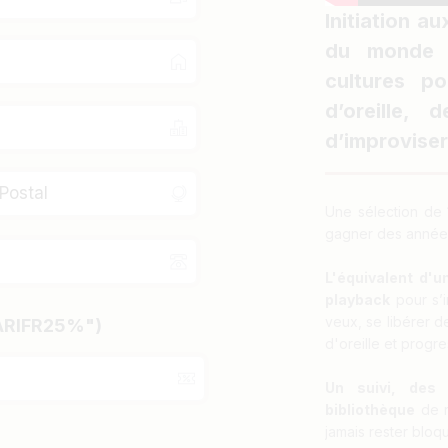
Initiation a
du monde 
cultures po
d’oreille,
d’improvise
Une sélection de 1
gagner des années
L'équivalent d'u
playback
pour s’i
veux, se libérer d
TARIFR25%")
d'oreille et progre
Un suivi, des 
bibliothèque
de r
jamais rester bloq