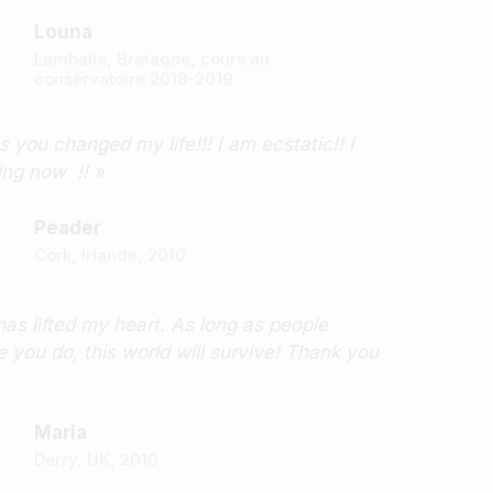
Louna
Lamballe, Bretagne, cours au
conservatoire 2018-2019
s you changed my life!!! I am ecstatic!! I
ing now !! »
Peader
Cork, Irlande, 2010
as lifted my heart. As long as people
 you do, this world will survive! Thank you
Maria
Derry, UK, 2010