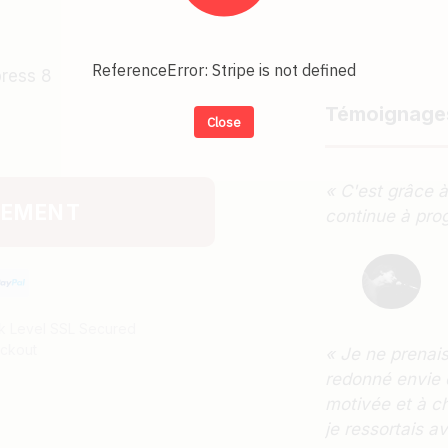
ReferenceError: Stripe is not defined
press 8
Témoignage
Close
« C'est grâce à
IEMENT
continue à prog
k Level SSL Secured
ckout
« Je ne prenais
redonné envie 
motivée et à ch
je ressortais a