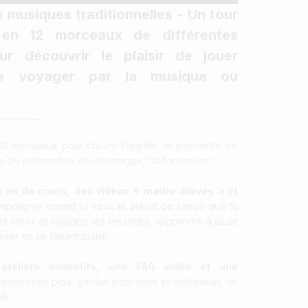
ux musiques traditionnelles - Un tour
en 12 morceaux de différentes
ur découvrir le plaisir de jouer
 de voyager par la musique ou
r
2 morceaux pour t’ouvrir l’appétit, te permettre de
 de recherches et collectages, t’autonomiser !
n an de cours
,
des vidéos « maître-élèves » et
mprégner quand tu veux et autant de temps que tu
es notes et explorer les ressentis, apprendre à jouer
sser en se faisant plaisir
ateliers collectifs, une FAQ vidéo et une
essources pour garder inspiration et motivation, ne
ué