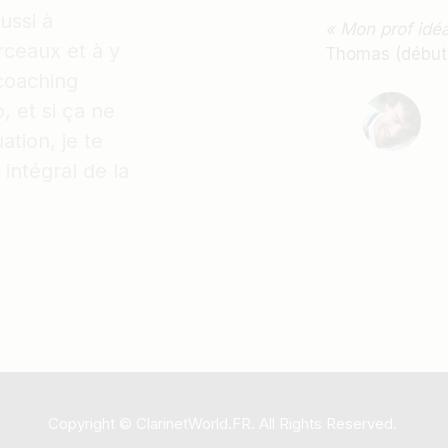
ussi à
« Mon prof idé
ceaux et à y
Thomas (débuta
 coaching
, et si ça ne
ation, je te
ntégral de la
Copyright © ClarinetWorld.FR. All Rights Reserved.