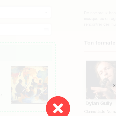
De nombreux bonus
musique ou enregis
rencontrer des mus
Ton formate
✕
ux
Dylan Gully
Clarinettiste No