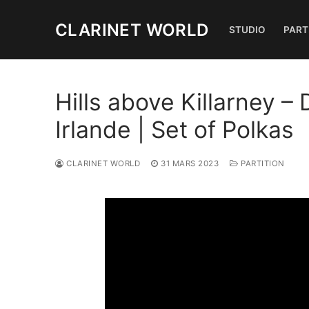
Aller
au
CLARINET WORLD
STUDIO
PART
contenu
Hills above Killarney – 
Irlande | Set of Polkas
CLARINET WORLD
31 MARS 2023
PARTITION