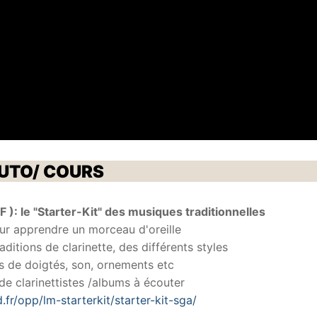
UTO/ COURS
 ): le "Starter-Kit" des musiques traditionnelles
r apprendre un morceau d'oreille
aditions de clarinette, des différents styles
s de doigtés, son, ornements etc
de clarinettistes /albums à écouter
d.fr/opp/lm-starterkit/starter-kit-sga/