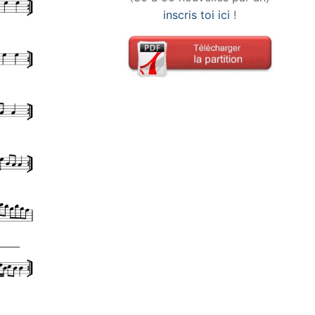
inscris toi ici
!