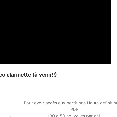
c clarinette (à venir!!)
Pour avoir accès aux partitions Haute définitio
PDF
(30 à 50 nouvelles par an)