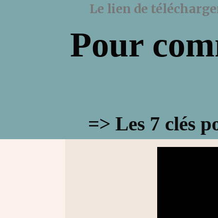
Le lien de télécharg
Pour comm
=> Les 7 clés p