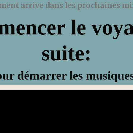
ement arrive dans les prochaines min
encer le voya
suite:
our démarrer les musiques