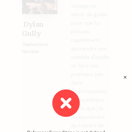
voyage, te
servir de guide
pour que tu
Dylan
puisses
Gully
rapidement
Clarinettiste
apprendre une
Nomade
cumbia d'oreille
et faire tes
premiers pas
✕
dans
l'improvisation,
une synthèse
de ce que j’ai
pu apprendre
au travers de