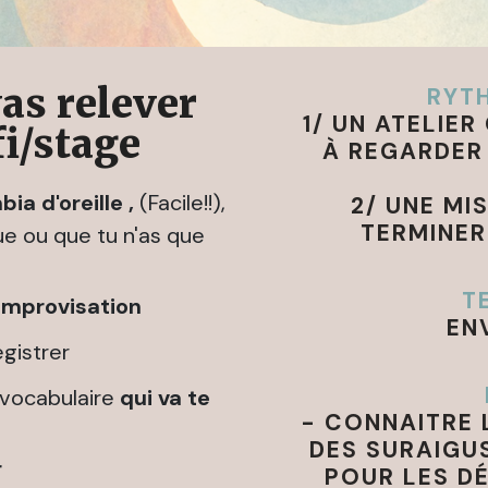
vas relever
RYTH
1/ UN ATELIE
i/stage
À REGARDER 
ia d'oreille ,
(Facile!!),
2/ UNE MI
TERMINER
ue ou que tu n'as que
T
'improvisation
EN
gistrer
 vocabulaire
qui va te
- CONNAITRE 
DES SURAIGUS
r
POUR LES D