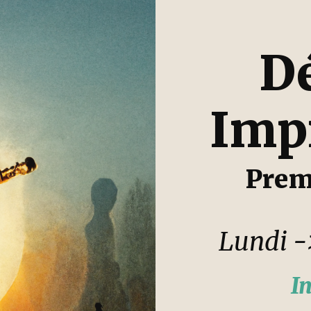
Dé
Imp
Prem
Lundi -
In