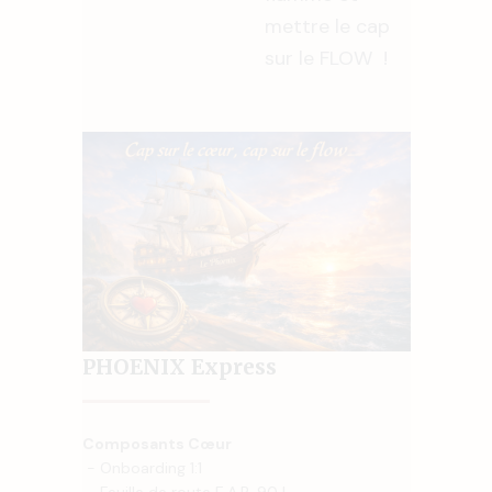
mettre le cap
sur le FLOW !
PHOENIX Express
Composants Cœur
- Onboarding 1:1
- Feuille de route E.A.R. 90J