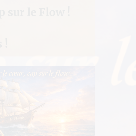
 sur le Flow !
:
 !