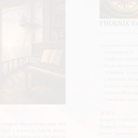
PHOENIX Ex
Composants Cœu
- Onboarding 1:1
- Feuille de route 
- Rituel de connex
- 12 Ateliers "conn
- 2 Sessions "Esca
- 3 cours vidéos p
- Groupe WhatsA
- 1 feedback vidéo
BONUS
Bonus 1 – EXPLORA
réaligner leur pratique avec des
Bonus 2 – Session
 qu’il y a dans la Cabine Alizée,
Bonus "paiement e
otion de dépassement. On aborde