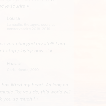
ec le sourire »
Louna
Lamballe, Bretagne, cours au
conservatoire 2018-2019
ses you changed my life!!! I am
an't stop playing now !! »
Peader
Cork, Irlande, 2010
 has lifted my heart. As long as
usic like you do, this world will
k you so much ! »