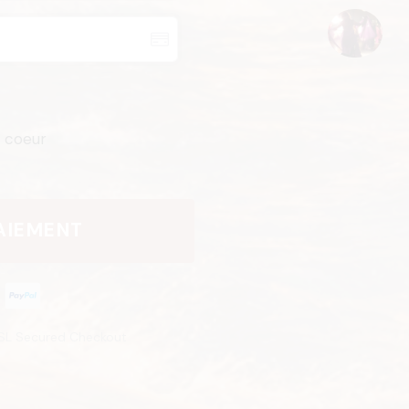
u coeur
AIEMENT
SL Secured Checkout