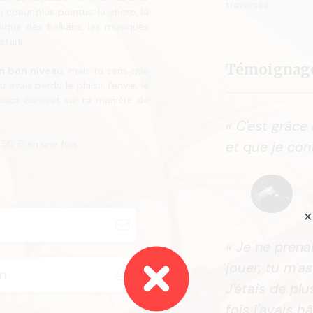
traversée
coeur plus pointus: le choro, la
sique des balkans, les musiques
tani...
Témoignag
un bon niveau
, mais tu sens que
vais perdu le plaisir, l'envie, le
mpact concret sur ta manière de
« C'est grâce
50 € en une fois
et que je con
✕
« Je ne prena
jouer, tu m'a
J'étais de pl
fois j'avais h