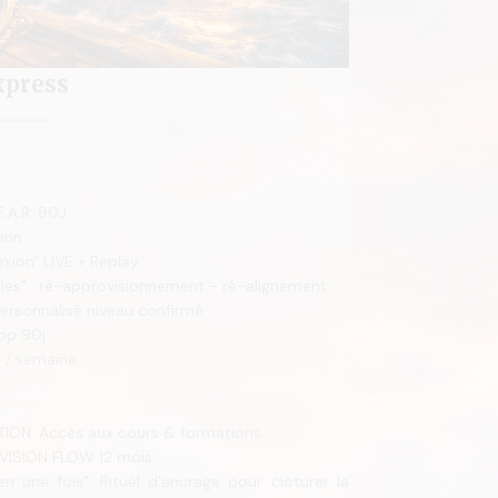
press
r
E.A.R. 90J
ion
exion" LIVE + Replay
les" : ré-approvisionnement - ré-alignement
ersonnalisé niveau confirmé
pp 90j
 / semaine
TION: Accès aux cours & formations
 VISION FLOW 12 mois
n une fois": Rituel d'ancrage pour clôturer la