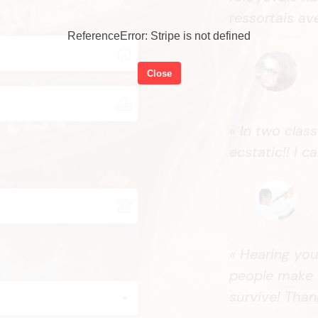
ressortais av
ReferenceError: Stripe is not defined
Close
« In two clas
ecstatic!! I c
« Hearing you
people make m
survive! Than