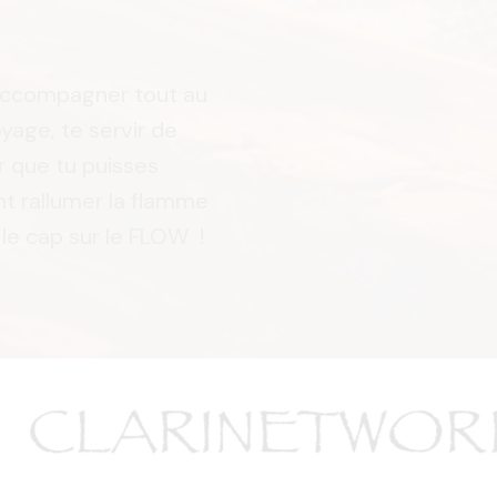
'accompagner tout au
yage, te servir de
r que tu puisses
t rallumer la flamme
 le cap sur le FLOW !