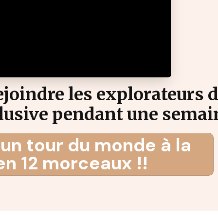
rejoindre les explorateurs d
xclusive pendant une sema
un tour du monde à la
en 12 morceaux !!