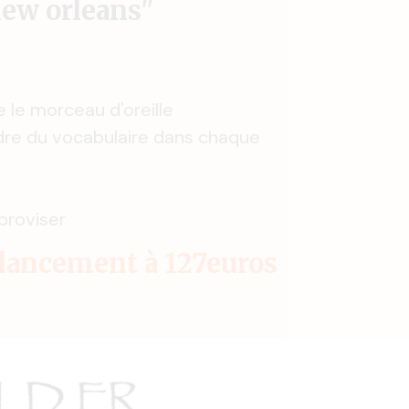
new orleans"
 le morceau d'oreille
dre du vocabulaire dans chaque
proviser
-lancement à 127euros