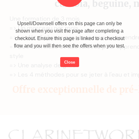
cumbia, beguine, 
Une formation de 3 mois
Upsell/Downsell offers on this page can only be
=> Un morceau par mois
shown when you visit the page after completing a
=> Le détail phrase par phrase pour apprendre
checkout. Ensure this page is linked to a checkout
=> Des exercices et des relevés pour appren
flow and you will then see the offers when you test.
style
Close
=> Une analyse de grille
=> Les 4 méthodes pour se jeter à l'eau et im
Offre exceptionnelle de pré