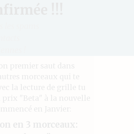
firmée !!!
ns les spams
ntacts
iennes !
ton premier saut dans
 autres morceaux qui te
c la lecture de grille tu
 prix "Beta" à la nouvelle
ommencé en Janvier:
tion en 3 morceaux: