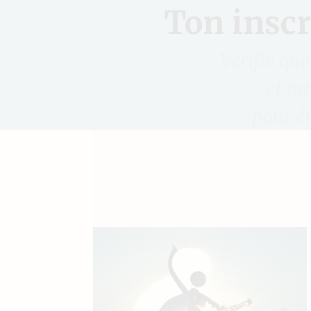
Ton inscr
Vérifie que
et me
pour êt