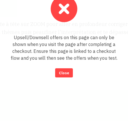
e à tête sur ZOOM pour aller en profondeur corriger la
s thèmes puis peaufiner l'interprétation et te dépas
Upsell/Downsell offers on this page can only be
shown when you visit the page after completing a
checkout. Ensure this page is linked to a checkout
flow and you will then see the offers when you test.
Close