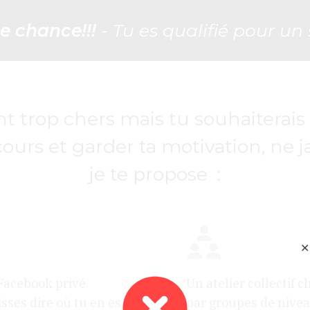
e chance!!!
- Tu es qualifié pour un s
ont trop chers mais tu souhaiterai
ours et garder ta motivation, ne j
je te propose :
✕
Facebook privé
Un atelier collectif
sses dire où tu en es,
par groupes de nivea