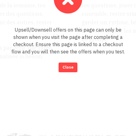
 de la semaine, tes
tes questions, jouer
ser des questions,
ensemble, rester sti
nt des autres, rester
garder un rythme, bé
Upsell/Downsell offers on this page can only be
Masterclass sur les 
shown when you visit the page after completing a
de groupe.
checkout. Ensure this page is linked to a checkout
 par écrit, par vidéo,
flow and you will then see the offers when you test.
alisée si besoin.
Close