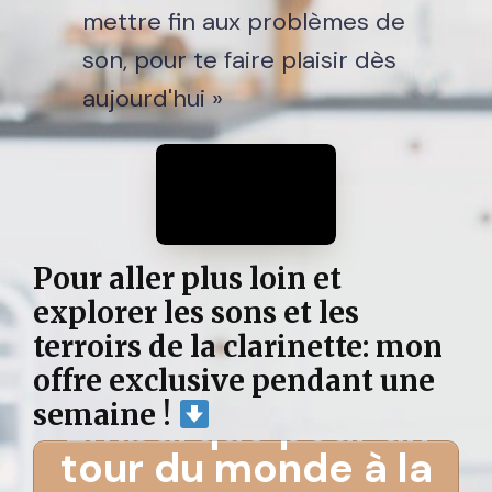
mettre fin aux problèmes de
son, pour te faire plaisir dès
aujourd'hui »
Pour aller plus loin et
explorer les sons et les
terroirs de la clarinette: mon
offre exclusive pendant une
semaine !
Embarque pour un
tour du monde à la