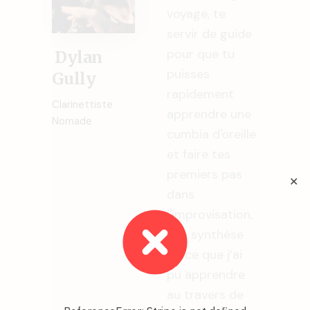
voyage, te
servir de guide
pour que tu
Dylan
puisses
Gully
rapidement
Clarinettiste
apprendre une
Nomade
cumbia d'oreille
et faire tes
premiers pas
✕
dans
l'improvisation,
une synthèse
de ce que j’ai
pu apprendre
au travers de