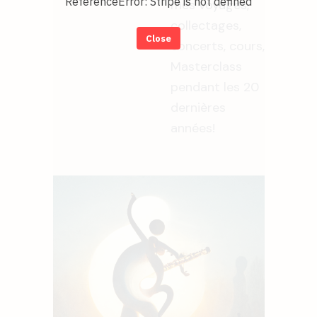
ReferenceError: Stripe is not defined
mes voyages,
collectages,
Close
concerts, cours,
Masterclass
pendant les 20
dernières
années!