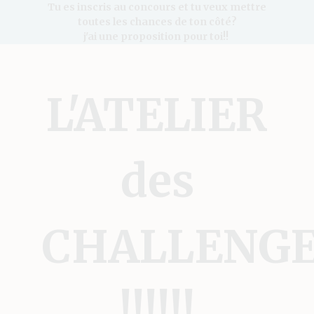
Tu es inscris au concours et tu veux mettre
toutes les chances de ton côté?
j'ai une proposition pour toi!!
L'ATELIER
des
CHALLENG
!!!!!!