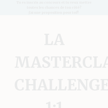
Tu es inscris au concours et tu veux mettre
toutes les chances de ton côté?
j'ai une proposition pour toi!!
LA
MASTERCL
CHALLENG
1:1