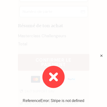
Résumé de ton achat
Masterclass Challengeurs
Total
✕
CONFIRMER LE
PAIEMENT
24/7
SUPPORT
SAV
ReferenceError: Stripe is not defined
Bank Level SSL Secured Checkout