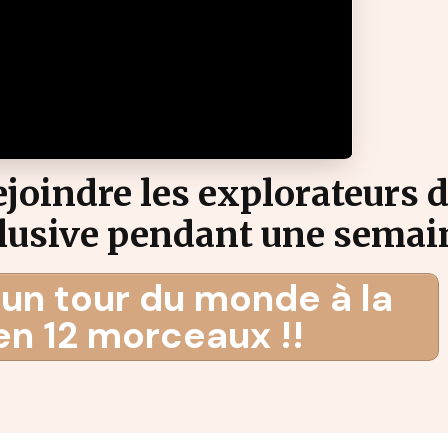
rejoindre les explorateurs d
xclusive pendant une sema
un tour du monde à la
en 12 morceaux !!