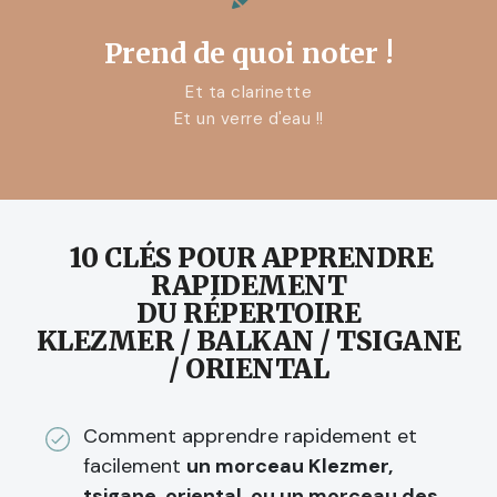
Prend de quoi noter !
Et ta clarinette
Et un verre d'eau !!
10 CLÉS POUR APPRENDRE
RAPIDEMENT
DU RÉPERTOIRE
KLEZMER / BALKAN / TSIGANE
/ ORIENTAL
Comment apprendre rapidement et
facilement
un morceau Klezmer,
tsigane, oriental, ou un morceau des