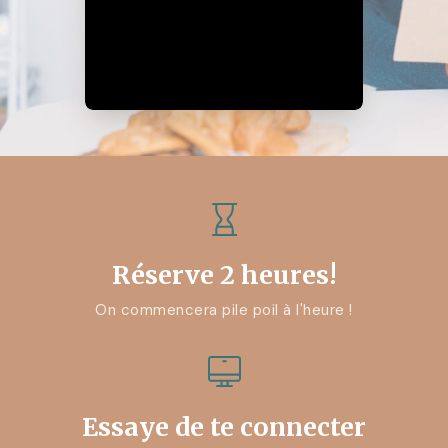
Réserve 2 heures!
On commencera pile poil à l'heure !
Essaye de te connecter