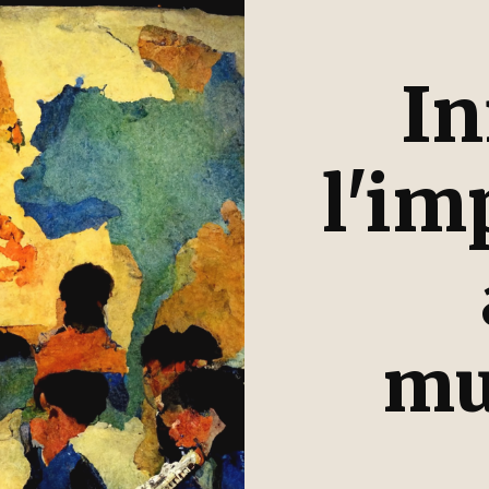
In
l'im
mu