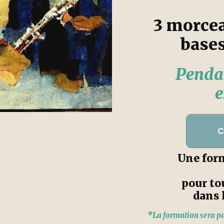
3 morcea
bases
Pendan
e
C
Une form
pour to
dans 
*La formation sera par