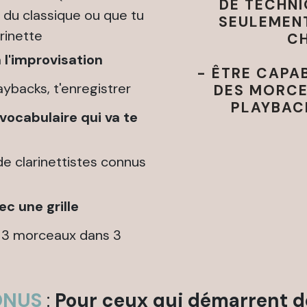
DE TECHNI
ue du classique ou que tu
SEULEMENT
rinette
C
à
l'improvisation
- ÊTRE CAPA
ybacks, t'enregistrer
DES MORCE
PLAYBAC
vocabulaire
qui va te
e clarinettistes connus
vec une grille
ur 3 morceaux dans 3
ONUS
:
Pour ceux qui démarrent d