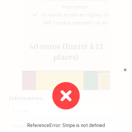
improviser
Tu auras accès au replay du
défi cumbia pendant un an
40 euros (limité à 12
places)
✕
Informations
ReferenceError: Stripe is not defined