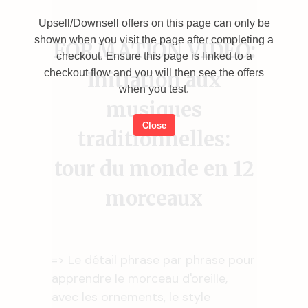
Upsell/Downsell offers on this page can only be
shown when you visit the page after completing a
FORMATION VIDEO:
checkout. Ensure this page is linked to a
checkout flow and you will then see the offers
Initiation aux
when you test.
musiques
Close
traditionnelles:
tour du monde en 12
morceaux
=> Le détail phrase par phrase pour
apprendre le morceau d'oreille,
avec les ornements, le style