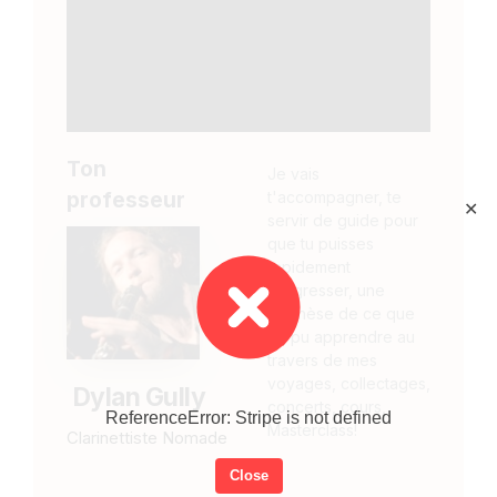
Ton
Je vais
professeur
t'accompagner, te
✕
servir de guide pour
que tu puisses
rapidement
progresser, une
synthèse de ce que
j’ai pu apprendre au
travers de mes
voyages, collectages,
Dylan Gully
concerts, cours,
ReferenceError: Stripe is not defined
Masterclass!
Clarinettiste Nomade
Close