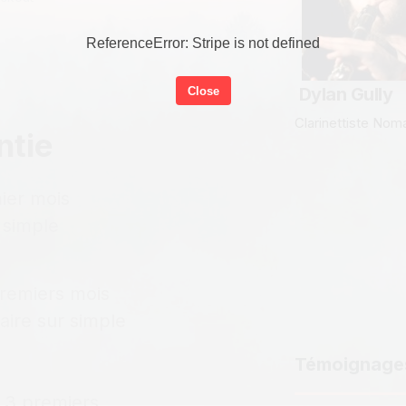
ReferenceError: Stripe is not defined
Dylan Gully
Close
Clarinettiste No
ntie
ier mois
 simple
premiers mois
aire sur simple
Témoignage
s 3 premiers