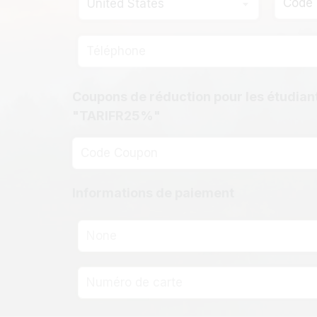
United States
Coupons de réduction pour les étudiant
"TARIFR25%"
Informations de paiement
None