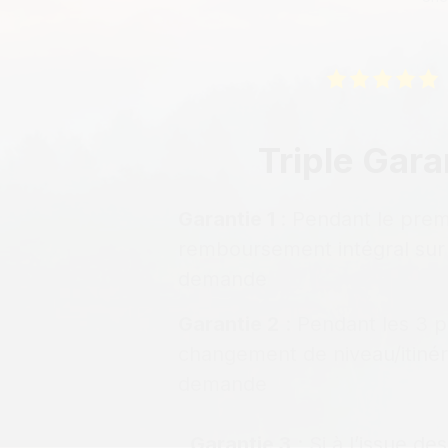
Triple Gara
Garantie 1
: Pendant le prem
remboursement intégral sur
demande
Garantie 2
: Pendant les 3 
changement de niveau/itinér
demande
Garantie 3
: Si à l’issue de