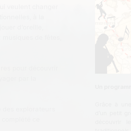
ui veulent changer
tionnelles, à la
jouer d’oreille,
 musiques de fêtes,
ures pour découvrir
oyager par la
Un programm
Grâce à une
e des explorateurs
d’un petit g
s complété ce
découvrir le
traditionnel