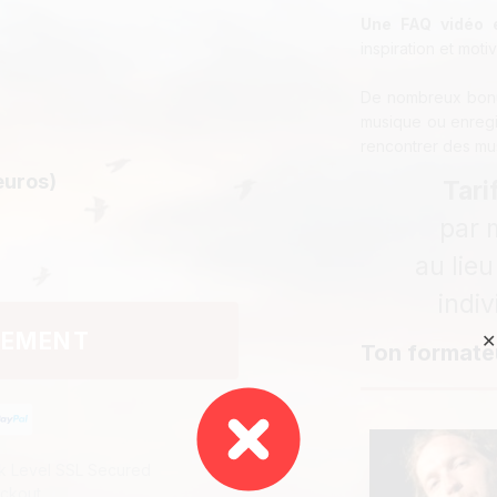
Une FAQ vidéo e
inspiration et moti
De nombreux bonus
musique ou enregis
rencontrer des mus
euros)
Tari
par 
au lieu
indiv
IEMENT
✕
Ton formate
k Level SSL Secured
ckout