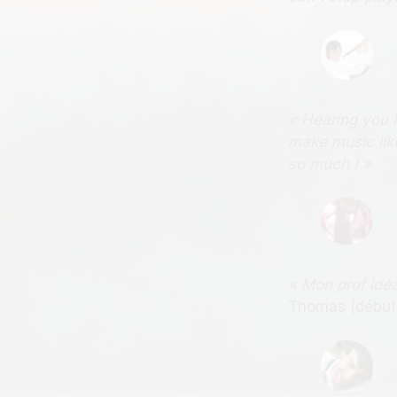
« Hearing you h
make music like
so much ! »
« Mon prof idé
Thomas (débuta