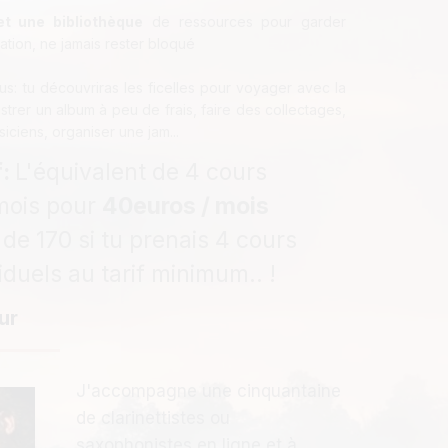
t une bibliothèque
de ressources pour garder
vation, ne jamais rester bloqué
: tu découvriras les ficelles pour voyager avec la
trer un album à peu de frais, faire des collectages,
iciens, organiser une jam...
f:
L'équivalent de 4 cours
mois pour
40euros / mois
 de 170 si tu prenais 4 cours
iduels au tarif minimum.. !
ur
J'accompagne une cinquantaine
de clarinettistes ou
saxophonistes en ligne et à