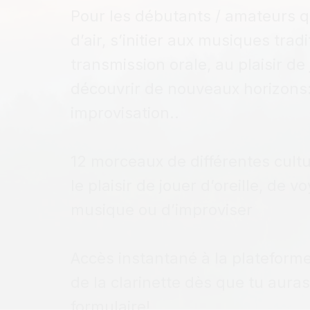
Pour les débutants / amateurs q
d’air, s’initier aux musiques tradi
transmission orale, au plaisir de 
découvrir de nouveaux horizons:
improvisation..
12 morceaux de différentes cult
le plaisir de jouer d’oreille, de v
musique ou d’improviser
Accès instantané à la plateform
de la clarinette dès que tu aura
formulaire!