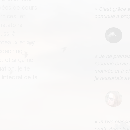
idéos de cours
« C'est grâce à
rcices, et
continue à prog
nstatons
ussi à
ceaux et à y
 coaching
« Je ne prenais
, et si ça ne
redonné envie 
ation, je te
motivée et à ch
ntégral de la
je ressortais a
« In two classe
can't stop play