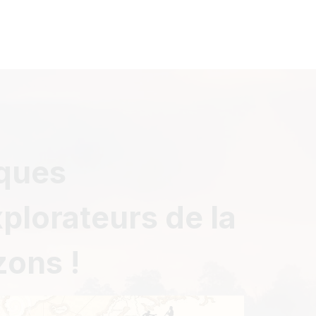
iques
xplorateurs de la
zons !