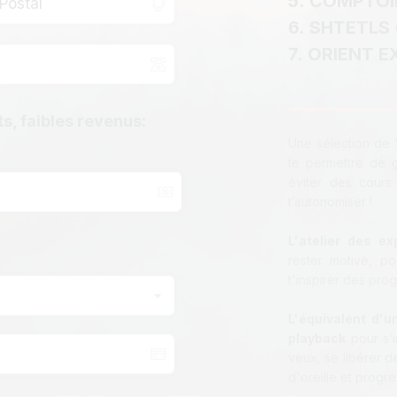
5. COMPTOI
6. SHTETLS 
7. ORIENT E
s, faibles revenus:
Une sélection de 
te permettre de 
éviter des cours 
t’autonomiser !
L'atelier des e
rester motivé, po
t'inspirer des prog
L'équivalent d'u
playback
pour s’i
veux, se libérer d
d'oreille et progre