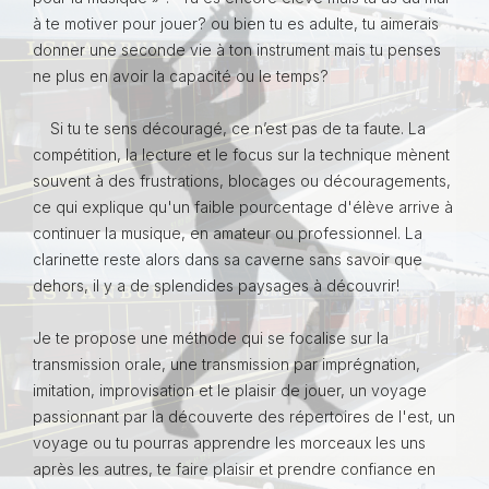
à te motiver pour jouer? ou bien tu es adulte, tu aimerais
donner une seconde vie à ton instrument mais tu penses
ne plus en avoir la capacité ou le temps?
Si tu te sens découragé, ce n’est pas de ta faute. La
compétition, la lecture et le focus sur la technique mènent
souvent à des frustrations, blocages ou découragements,
ce qui explique qu'un faible pourcentage d'élève arrive à
continuer la musique, en amateur ou professionnel. La
clarinette reste alors dans sa caverne sans savoir que
dehors, il y a de splendides paysages à découvrir!
Je te propose une méthode qui se focalise sur la
transmission orale, une transmission par imprégnation,
imitation, improvisation et le plaisir de jouer, un voyage
passionnant par la découverte des répertoires de l'est, un
voyage ou tu pourras apprendre les morceaux les uns
après les autres, te faire plaisir et prendre confiance en