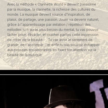
Avec la méthode « Clarinette World » devient passionné
par la musique, la clarinette, la richesse des cultures du
monde. La musique devient source d’’inspiration, de
plaisir, de partage, une passion. Jouer va devenir naturel,
grâce à l'apprentissage par imitation / répétition des
mélodies tu n'auras plus besoin du mental, tu vas pouvoir
lâcher prise, t’évader, et toucher parfois cette impression
de créer de la beauté. Tu vas avoir le sentiment de
grandir, de t'accomplir ... et enfin tu vas pouvoir échapper
aux pensées encombrantes en fixant ton attention sur la
beauté de la musique.