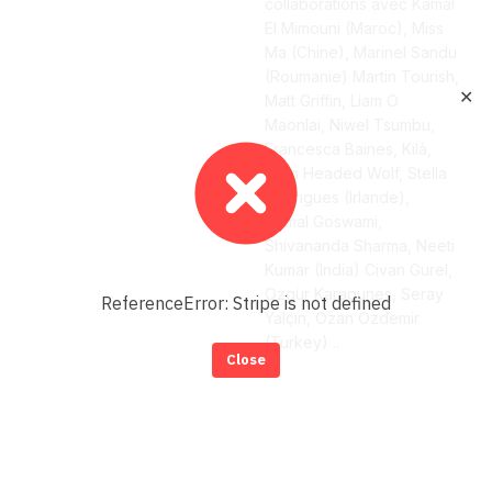
collaborations avec Kamal
El Mimouni (Maroc), Miss
Ma (Chine), Marinel Sandu
(Roumanie) Martin Tourish,
✕
Matt Griffin, Liam O
Maonlai, Niwel Tsumbu,
Francesca Baines, Kilà,
Twin Headed Wolf, Stella
Rodrigues (Irlande),
Nirmal Goswami,
Shivananda Sharma, Neeti
Kumar (India) Civan Gurel,
Ozgür Karagunes, Seray
ReferenceError: Stripe is not defined
Yalçın, Ozan Ozdemir
(Turkey) ..
Close