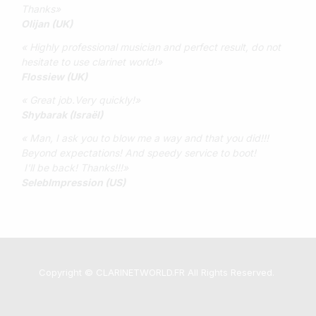
Thanks»
Olijan (UK)
« Highly professional musician and perfect result, do not
hesitate to use clarinet world!»
Flossiew (UK)
« Great job.Very quickly!»
Shybarak (Israël)
« Man, I ask you to blow me a way and that you did!!!
Beyond expectations! And speedy service to boot!
I'll be back! Thanks!!!»
SelebImpression (US)
Copyright © CLARINETWORLD.FR All Rights Reserved.