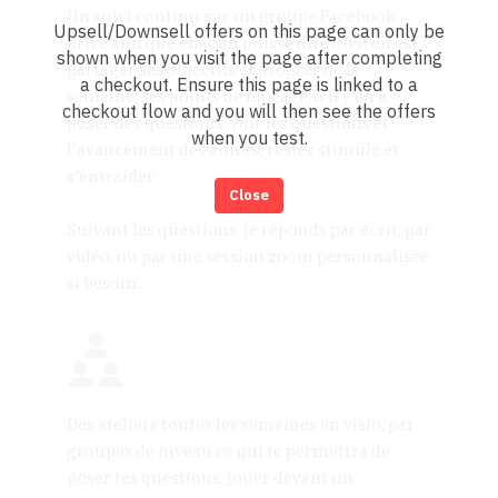
Un suivi continu sur un groupe Facebook
Upsell/Downsell offers on this page can only be
privé afin que chacun puisse dire où il en est,
shown when you visit the page after completing
partager ses objectifs et progrès de la
a checkout. Ensure this page is linked to a
semaine, ses points de blocage si il y en a,
checkout flow and you will then see the offers
poser des questions, voir les questions et
when you test.
l'avancement des autres, rester stimulé et
s'entraider.
Close
Suivant les questions, je réponds par écrit, par
vidéo, ou par une session zoom personnalisée
si besoin.
Des ateliers toutes les semaines en visio, par
groupes de niveau ce qui te permettra de
poser tes questions, jouer devant un