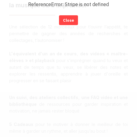
ReferenceError: Stripe is not defined
la musique ou d’improviser
Close
Une sélection de 12 morceaux pour t’ouvrir l’appétit, te
permettre de gagner des années de recherches et
collectages, t’autonomiser !
L'équivalent d'un an de cours
,
des vidéos « maître-
élèves » et playback
pour s’imprégner quand tu veux et
autant de temps que tu veux, se libérer des notes et
explorer les ressentis, apprendre à jouer d'oreille et
progresser en se faisant plaisir
Un suivi, des ateliers collectifs, une FAQ vidéo et une
bibliothèque
de ressources pour garder inspiration et
motivation, ne jamais rester bloqué
5 Cadeaux
pour te motiver à donner le meilleur de toi
même à garder un rythme, et aller jusqu’au bout !