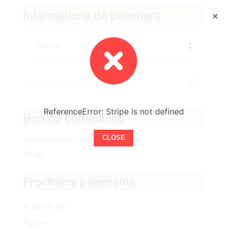
Informations de paiement
✕
None
ReferenceError: Stripe is not defined
Bon de commande
CLOSE
Abonnement 1 an - plateforme
Total
Prochains paiements
A partir de
Future