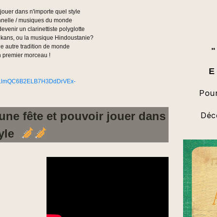
 jouer dans n'importe quel style
onnelle / musiques du monde
evenir un clarinettiste polyglotte
alkans, ou la musique Hindoustanie?
e autre tradition de monde
n premier morceau !
E
t=PLlmQC6B2ELB7H3DdDrVEx-
Pour
 une fête et pouvoir jouer dans
Déco
tyle