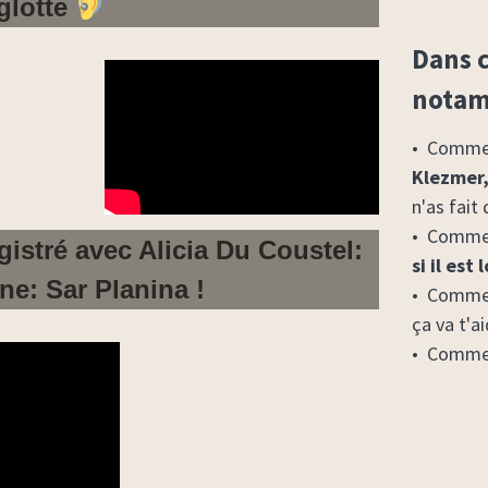
yglotte
Dans c
nota
•
Comment
Klezmer,
n'as fait
•
Commen
gistré avec Alicia Du Coustel:
si il est 
e: Sar Planina !
•
Comme
ça va t'a
•
Comme