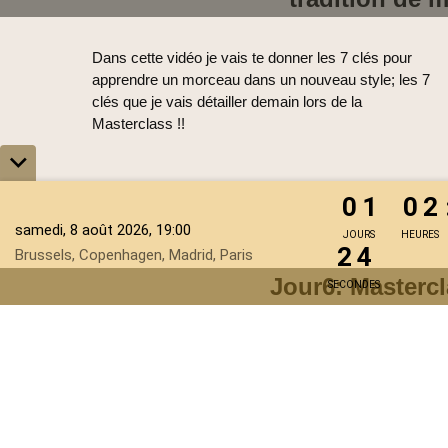
Dans cette vidéo je vais te donner les 7 clés pour
apprendre un morceau dans un nouveau style; les 7
clés que je vais détailler demain lors de la
Masterclass !!
0
1
0
2
0
1
0
2
2
2
samedi, 8 août 2026, 19:00
JOURS
HEURES
2
2
Brussels, Copenhagen, Madrid, Paris
Jour6: Masterc
SECONDES
La masterclass aborde en détail ce qu'on avait
notamment les 7 clés pour apprendre un nouv
style ! Pas de replay pour l'instant mais tu peux 
masterclass en cliquant sur le lien sous l'image
en haut de page !