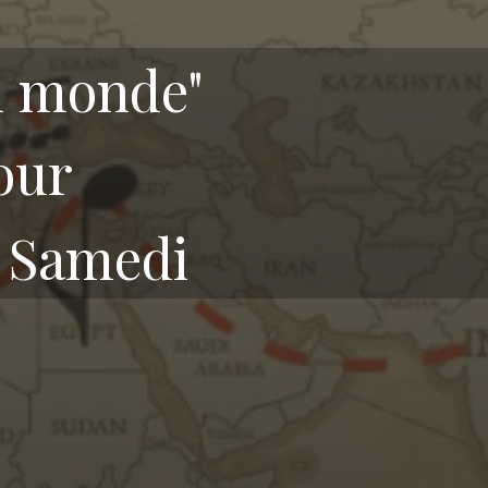
u monde"
our
 Samedi