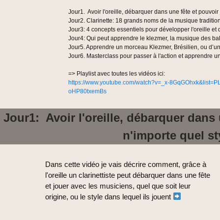
Jour1. Avoir l'oreille, débarquer dans une fête et pouvoir
Jour2. Clarinette: 18 grands noms de la musique traditi
Jour3: 4 concepts essentiels pour développer l'oreille et d
Jour4: Qui peut apprendre le klezmer, la musique des b
Jour5. Apprendre un morceau Klezmer, Brésilien, ou d’un
Jour6. Masterclass pour passer à l'action et apprendre u
=> Playlist avec toutes les vidéos ici:
https://www.youtube.com/watch?v=_x-8GqGOhxk&lis
oHP80txemBs
Jour1: Avoir l'oreille, débarquer dans
n'importe quel s
Dans cette vidéo je vais décrire comment, grâce à
l'oreille un clarinettiste peut débarquer dans une fête
et jouer avec les musiciens, quel que soit leur
origine, ou le style dans lequel ils jouent