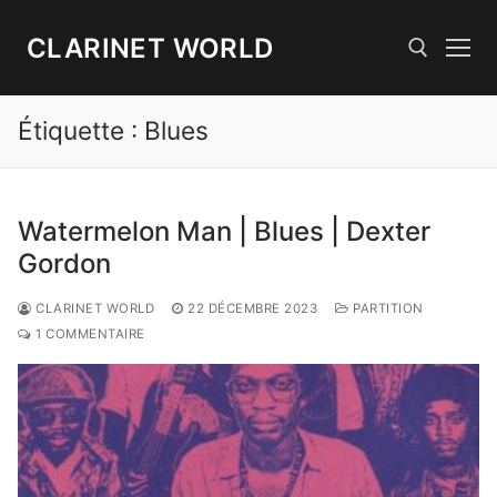
Aller
au
CLARINET WORLD
contenu
Étiquette :
Blues
Rechercher :
Watermelon Man | Blues | Dexter
Gordon
CLARINET WORLD
22 DÉCEMBRE 2023
PARTITION
1 COMMENTAIRE