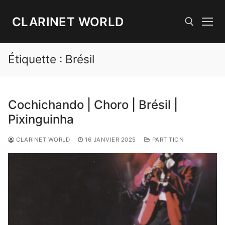
Aller
au
CLARINET WORLD
contenu
Étiquette :
Brésil
Rechercher :
Cochichando | Choro | Brésil |
Pixinguinha
CLARINET WORLD
16 JANVIER 2025
PARTITION