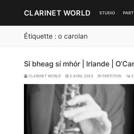
Aller
au
CLARINET WORLD
STUDIO
PART
contenu
Étiquette :
o carolan
Sí bheag sí mhór | Irlande | O’Ca
CLARINET WORLD
2 AVRIL 2023
PARTITION
2