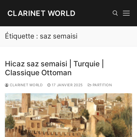
Aller
au
CLARINET WORLD
contenu
Étiquette :
saz semaisi
Rechercher :
Hicaz saz semaisi | Turquie |
Classique Ottoman
CLARINET WORLD
17 JANVIER 2025
PARTITION