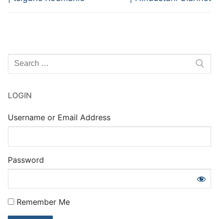
l’article
Rechercher
:
LOGIN
Username or Email Address
Password
Remember Me