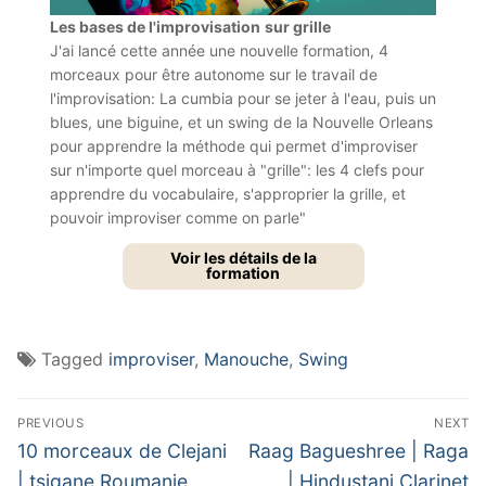
Les bases de l'improvisation
sur grille
J'ai lancé cette année une nouvelle formation, 4
morceaux pour être autonome sur le travail de
l'improvisation: La cumbia pour se jeter à l'eau, puis un
blues, une biguine, et un swing de la Nouvelle Orleans
pour apprendre la méthode qui permet d'improviser
sur n'importe quel morceau à "grille": les 4 clefs pour
apprendre du vocabulaire, s'approprier la grille, et
pouvoir improviser comme on parle"
Voir les détails de la
formation
Tagged
improviser
,
Manouche
,
Swing
Navigation
PREVIOUS
NEXT
de
Previous
Next
10 morceaux de Clejani
Raag Bagueshree | Raga
post:
post:
| tsigane Roumanie
| Hindustani Clarinet