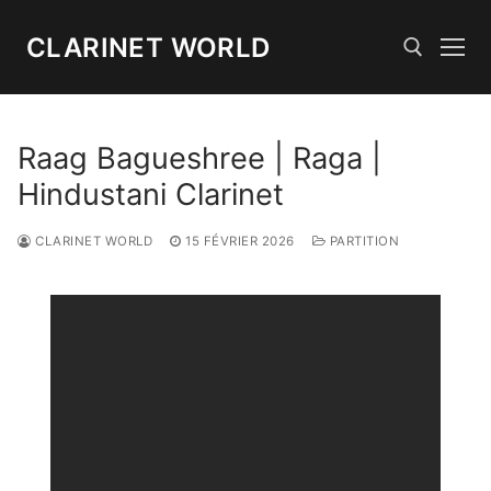
Aller
au
CLARINET WORLD
contenu
Rechercher :
Raag Bagueshree | Raga |
Hindustani Clarinet
CLARINET WORLD
15 FÉVRIER 2026
PARTITION