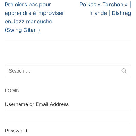
de
Previous
Next
Premiers pas pour
Polkas « Torchon » |
post:
post:
l’article
apprendre à improviser
Irlande | Dishrag
en Jazz manouche
(Swing Gitan )
Rechercher
:
LOGIN
Username or Email Address
Password