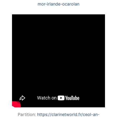
mor-irlande-ocarolan
Partition:
https://clarinetworld.fr/ceol-an-