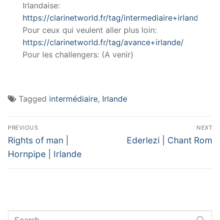
Irlandaise:
https://clarinetworld.fr/tag/intermediaire+irlande/
Pour ceux qui veulent aller plus loin:
https://clarinetworld.fr/tag/avance+irlande/
Pour les challengers: (A venir)
Tagged
intermédiaire
,
Irlande
Navigation
PREVIOUS
NEXT
de
Previous
Next
Rights of man |
Ederlezi | Chant Rom
post:
post:
l’article
Hornpipe | Irlande
Rechercher