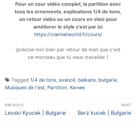
Pour un cour vidéo complet, la partition avec
tous les ornements, explications 1/4 de tons,
un retour vidéo ou un cours en visio pour
améliorer le style c'est par ici
https://clarinetworld.fr/cours/
(précise moi bien par retour de mail que c'est
ce morceau que tu veux travailler )
Tagged
1/4 de tons
,
avancé
,
balkans
,
bulgarie
,
Musiques de l'est
,
Partition
,
Кючек
Navigation
PREVIOUS
NEXT
de
Previous
Next
Levski Kyucek | Bulgarie
Berz kucek | Bulgarie
post:
post:
l’article