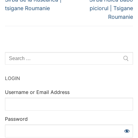
post:
post:
l’article
tsigane Roumanie
piciorul | Tsigane
Roumanie
Rechercher
:
LOGIN
Username or Email Address
Password