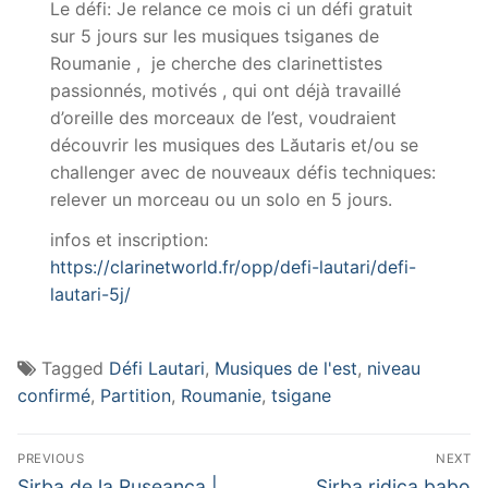
Le défi: Je relance ce mois ci un défi gratuit
sur 5 jours sur les musiques tsiganes de
Roumanie , je cherche des clarinettistes
passionnés, motivés , qui ont déjà travaillé
d’oreille des morceaux de l’est, voudraient
découvrir les musiques des Lăutaris et/ou se
challenger avec de nouveaux défis techniques:
relever un morceau ou un solo en 5 jours.
infos et inscription:
https://clarinetworld.fr/opp/defi-lautari/defi-
lautari-5j/
Tagged
Défi Lautari
,
Musiques de l'est
,
niveau
confirmé
,
Partition
,
Roumanie
,
tsigane
Navigation
PREVIOUS
NEXT
de
Previous
Next
Sirba de la Ruseanca |
Sirba ridica babo