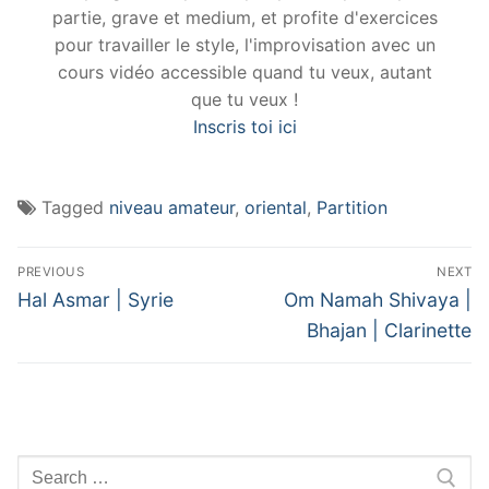
partie, grave et medium, et profite d'exercices
pour travailler le style, l'improvisation avec un
cours vidéo accessible quand tu veux, autant
que tu veux !
Inscris toi ici
Tagged
niveau amateur
,
oriental
,
Partition
Navigation
PREVIOUS
NEXT
de
Previous
Next
Hal Asmar | Syrie
Om Namah Shivaya |
post:
post:
l’article
Bhajan | Clarinette
Rechercher