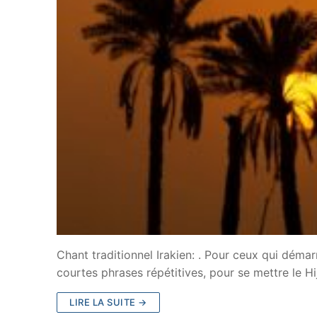
Chant traditionnel Irakien: . Pour ceux qui déma
courtes phrases répétitives, pour se mettre le H
LIRE LA SUITE →