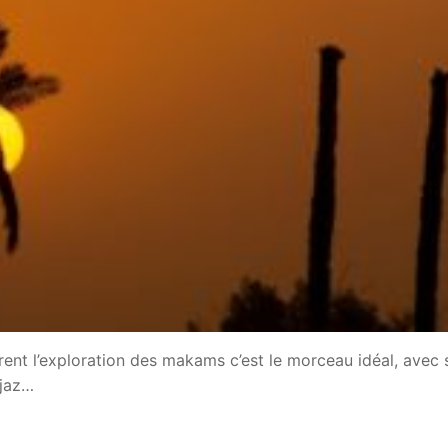
rrent l’exploration des makams c’est le morceau idéal, avec 
ijaz…