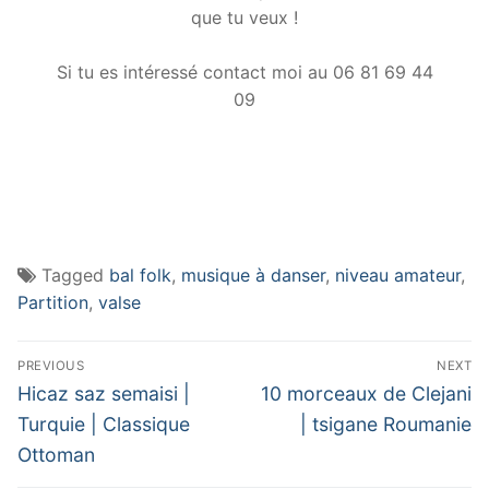
que tu veux !
Si tu es intéressé contact moi au 06 81 69 44
09
Tagged
bal folk
,
musique à danser
,
niveau amateur
,
Partition
,
valse
Navigation
PREVIOUS
NEXT
de
Previous
Next
Hicaz saz semaisi |
10 morceaux de Clejani
post:
post:
l’article
Turquie | Classique
| tsigane Roumanie
Ottoman