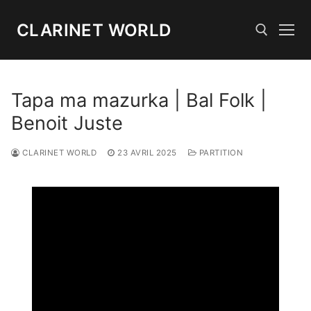
Aller
au
CLARINET WORLD
contenu
Rechercher :
Tapa ma mazurka | Bal Folk |
Benoit Juste
CLARINET WORLD
23 AVRIL 2025
PARTITION