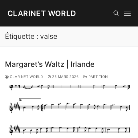
Aller
au
CLARINET WORLD
contenu
Étiquette :
valse
Rechercher :
Margaret’s Waltz | Irlande
CLARINET WORLD
25 MARS 2026
PARTITION