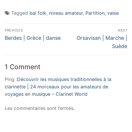
Tagged
bal folk
,
niveau amateur
,
Partition
,
valse
Navigation
PREVIOUS
NEXT
de
Previous
Next
Berdes | Grèce | danse
Orsavisan | Marche |
post:
post:
l’article
Suède
1 Comment
Ping :
Découvrir les musiques traditionnelles à la
clarinette | 24 morceaux pour les amateurs de
voyages en musique – Clarinet World
Les commentaires sont fermés.