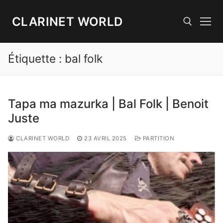
Aller
au
CLARINET WORLD
contenu
Étiquette :
bal folk
Rechercher :
Tapa ma mazurka | Bal Folk | Benoit
Juste
CLARINET WORLD
23 AVRIL 2025
PARTITION