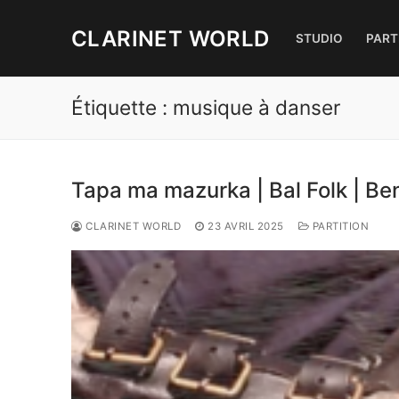
Aller
au
CLARINET WORLD
STUDIO
PART
contenu
Étiquette :
musique à danser
Tapa ma mazurka | Bal Folk | Be
CLARINET WORLD
23 AVRIL 2025
PARTITION