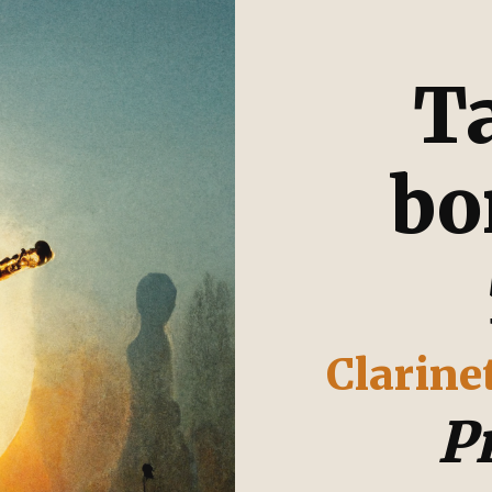
T
bo
Clarine
P