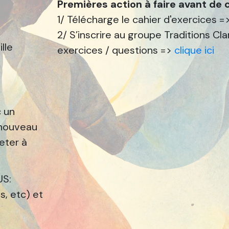
Premières action à faire avant d
1/ Télécharge le cahier d'exercices =
2/ S’inscrire au groupe Traditions Cl
lle
exercices / questions =>
clique ici
c un
 nouveau
eter à
US:
, etc) et