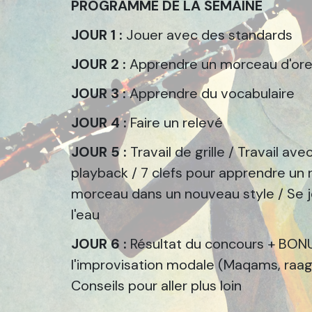
PROGRAMME DE LA SEMAINE
JOUR 1 :
Jouer avec des standards
JOUR 2 :
Apprendre un morceau d'orei
JOUR 3 :
Apprendre du vocabulaire
JOUR 4 :
Faire un relevé
JOUR 5 :
Travail de grille / Travail ave
playback / 7 clefs pour apprendre un
morceau dans un nouveau style / Se j
l'eau
JOUR 6 :
Résultat du concours + BON
l'improvisation modale (Maqams, raags
Conseils pour aller plus loin