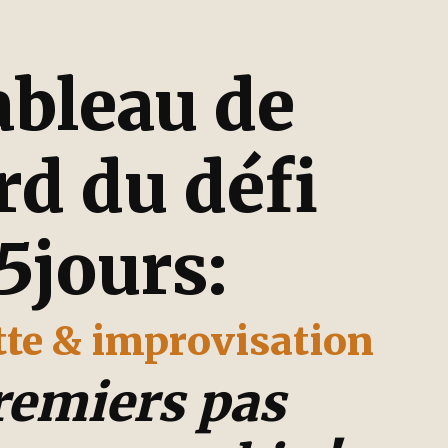
ableau de
rd du défi
5jours:
tte & improvisation
remiers pas