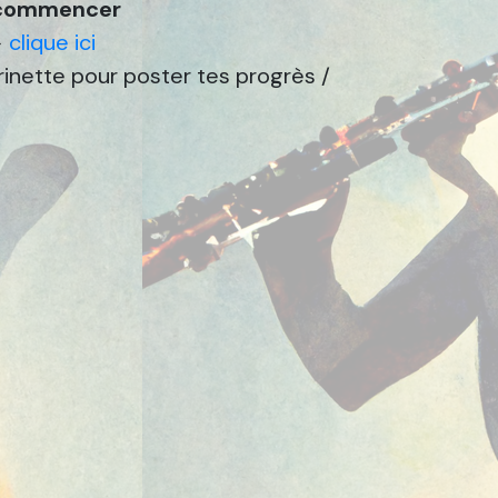
e commencer
>
clique ici
arinette pour poster tes progrès /