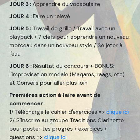
JOUR 3 :
Apprendre du vocabulaire
JOUR 4 :
Faire un relevé
JOUR 5 :
Travail de grille / Travail avec un
playback / 7 clefs pour apprendre un nouveau
morceau dans un nouveau style / Se jeter à
l'eau
JOUR 6 :
Résultat du concours + BONUS:
l'improvisation modale (Maqams, raags, etc)
et Conseils pour aller plus loin
Premières action à faire avant de
commencer
1/ Télécharge le cahier d'exercices =>
clique ici
2/ S’inscrire au groupe Traditions Clarinette
pour poster tes progrès / exercices /
questions =>
clique ici