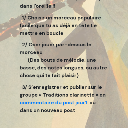
dans l'oreille !!
1/ Choisir un morceau populaire
facile que tu as déjà en tête Le
mettre en boucle
2/ Oser jouer par-dessus le
morceau
(Des bouts de mélodie, une
basse, des notes longues, ou autre
chose qui te fait plaisir)
3/ S’enregistrer et publier sur le
groupe « Traditions clarinette » en
commentaire du post jour1
ou
dans un nouveau post