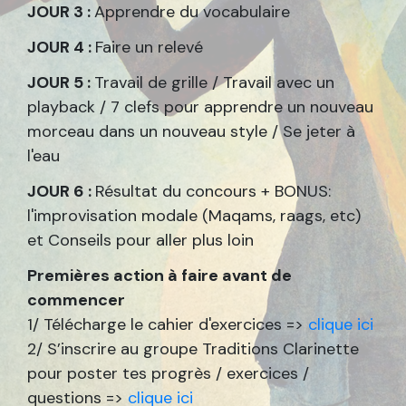
JOUR 3 :
Apprendre du vocabulaire
JOUR 4 :
Faire un relevé
JOUR 5 :
Travail de grille / Travail avec un
playback / 7 clefs pour apprendre un nouveau
morceau dans un nouveau style / Se jeter à
l'eau
JOUR 6 :
Résultat du concours + BONUS:
l'improvisation modale (Maqams, raags, etc)
et Conseils pour aller plus loin
Premières action à faire avant de
commencer
1/ Télécharge le cahier d'exercices =>
clique ici
2/ S’inscrire au groupe Traditions Clarinette
pour poster tes progrès / exercices /
questions =>
clique ici