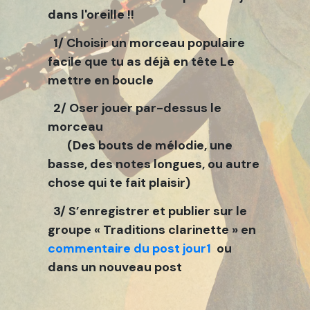
dans l'oreille !!
1/ Choisir un morceau populaire
facile que tu as déjà en tête Le
mettre en boucle
2/ Oser jouer par-dessus le
morceau
(Des bouts de mélodie, une
basse, des notes longues, ou autre
chose qui te fait plaisir)
3/ S’enregistrer et publier sur le
groupe « Traditions clarinette » en
commentaire du post jour1
ou
dans un nouveau post